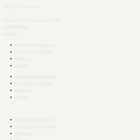
Zum Inhalt springen
Facebook-f
Instagram
Linkedin
Privatkunden
Kontakt
Artenvielfalt schützen
Regenwald pflanzen
Über uns
Aktuell
Artenvielfalt schützen
Regenwald pflanzen
Über uns
Aktuell
Regenwald pflanzen
Artenvielfalt schützen
Über uns
Aktuell