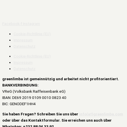
Facebook-f
Instagram
Cookie-Richtlinie (EU)
Impressum
Datenschutz
Cookie-Richtlinie (EU)
Impressum
Datenschutz
greenlimba ist
gemeinnützig und
arbeitet nicht profitorientiert.
BANKVERBINDUNG:
VReG (Volksbank Raiffeisenbank eG)
IBAN: DE69 2019 0109 0010 0823 40
BIC: GENODEF1HH4
Sie haben Fragen? Schreiben Sie uns über
info(at)greenlimba.com
oder über das Kontaktformular. Sie erreichen uns auch über
WhatsApp: +232 88 04 33 92