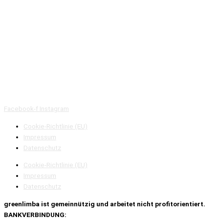
Facebook-f
Instagram
Cookie-Richtlinie (EU)
Impressum
Datenschutz
Cookie-Richtlinie (EU)
Impressum
Datenschutz
greenlimba ist
gemeinnützig und
arbeitet nicht profitorientiert.
BANKVERBINDUNG: