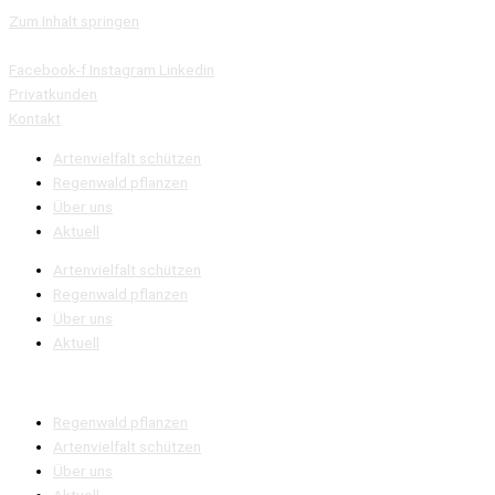
Zum Inhalt springen
Facebook-f
Instagram
Linkedin
Privatkunden
Kontakt
Artenvielfalt schützen
Regenwald pflanzen
Über uns
Aktuell
Artenvielfalt schützen
Regenwald pflanzen
Über uns
Aktuell
Regenwald pflanzen
Artenvielfalt schützen
Über uns
Aktuell