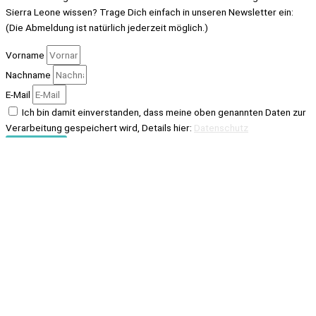
Sierra Leone wissen? Trage Dich einfach in unseren Newsletter ein:
(Die Abmeldung ist natürlich jederzeit möglich.)
Vorname
Nachname
E-Mail
Ich bin damit einverstanden, dass meine oben genannten Daten zur
Verarbeitung gespeichert wird, Details hier:
Datenschutz
Senden
Zum Regenwald Newsletter
Du möchtest gern von Zeit zu Zeit etwas über unsere Tätigkeiten in
Sierra Leone wissen? Trage Dich einfach in unseren Newsletter ein:
(Die Abmeldung ist natürlich jederzeit möglich.)
Vorname
Nachname
E-Mail