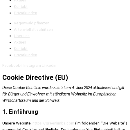
Kontakt
Privatkunden
Regenwald pflanzen
Artenvielfalt schützen
Über uns
Aktuell
Kontakt
Privatkunden
Facebook-f
Instagram
Linkedin
Cookie Directive (EU)
Diese Cookie-Richtlinie wurde zuletzt am 4. Juni 2024 aktualisiert und gilt
für Bürger und Einwohner mit ständigem Wohnsitz im Europäischen
Wirtschaftsraum und der Schweiz.
1. Einführung
Unsere Website,
https://greenlimba.com
(im folgenden: "Die Website")
verwendet Cookies und ähnliche Technologien (der Einfachheit halber