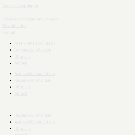
Zum Inhalt springen
Facebook-f
Instagram
Linkedin
Privatkunden
Kontakt
Artenvielfalt schützen
Regenwald pflanzen
Über uns
Aktuell
Artenvielfalt schützen
Regenwald pflanzen
Über uns
Aktuell
Regenwald pflanzen
Artenvielfalt schützen
Über uns
Aktuell