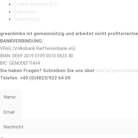
Cookie-Richtlinie (EU)
Impressum
Datenschutz
greenlimba ist
gemeinnützig und
arbeitet nicht profitorientie
BANKVERBINDUNG:
VReG (Volksbank Raiffeisenbank eG)
IBAN: DE69 2019 0109 0010 0823 40
BIC: GENODEF1HH4
Sie haben Fragen? Schreiben Sie uns über
info(at)greenlimb
Telefon: +49 (0)4823/922 64 09