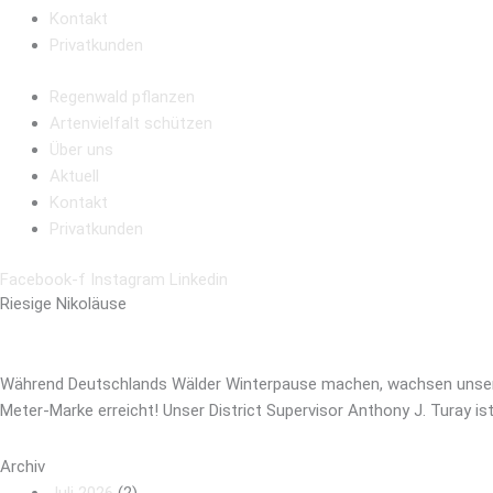
Kontakt
Privatkunden
Regenwald pflanzen
Artenvielfalt schützen
Über uns
Aktuell
Kontakt
Privatkunden
Facebook-f
Instagram
Linkedin
Riesige Nikoläuse
Während Deutschlands Wälder Winterpause machen, wachsen unsere e
Meter-Marke erreicht! Unser District Supervisor Anthony J. Turay ist
Archiv
Juli 2026
(2)