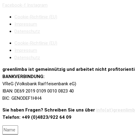
Facebook-f
Instagram
Cookie-Richtlinie (EU)
Impressum
Datenschutz
Cookie-Richtlinie (EU)
Impressum
Datenschutz
greenlimba ist
gemeinnützig und
arbeitet nicht profitorienti
BANKVERBINDUNG:
VReG (Volksbank Raiffeisenbank eG)
IBAN: DE69 2019 0109 0010 0823 40
BIC: GENODEF1HH4
Sie haben Fragen? Schreiben Sie uns über
info(at)greenlim
Telefon: +49 (0)4823/922 64 09