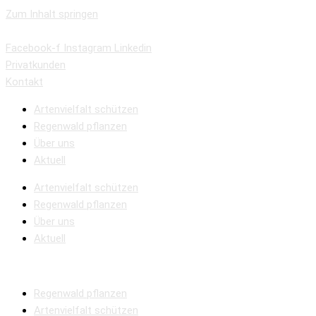
Zum Inhalt springen
Facebook-f
Instagram
Linkedin
Privatkunden
Kontakt
Artenvielfalt schützen
Regenwald pflanzen
Über uns
Aktuell
Artenvielfalt schützen
Regenwald pflanzen
Über uns
Aktuell
Regenwald pflanzen
Artenvielfalt schützen