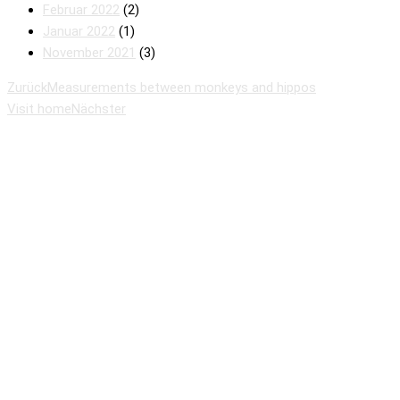
Februar 2022
(2)
Januar 2022
(1)
November 2021
(3)
Zurück
Measurements between monkeys and hippos
Visit home
Nächster