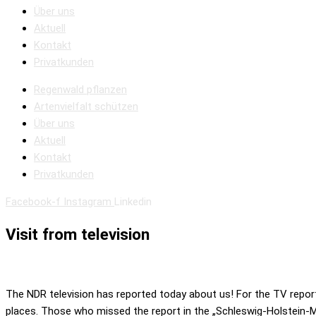
Über uns
Aktuell
Kontakt
Privatkunden
Regenwald pflanzen
Artenvielfalt schützen
Über uns
Aktuell
Kontakt
Privatkunden
Facebook-f
Instagram
Linkedin
Visit from television
The NDR television has reported today about us! For the TV report 
places. Those who missed the report in the „Schleswig-Holstein-