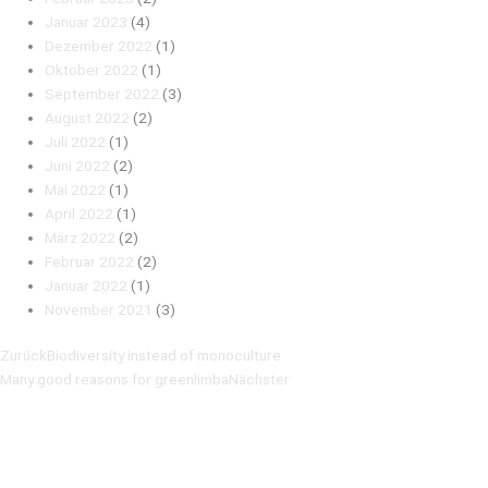
Januar 2023
(4)
Dezember 2022
(1)
Oktober 2022
(1)
September 2022
(3)
August 2022
(2)
Juli 2022
(1)
Juni 2022
(2)
Mai 2022
(1)
April 2022
(1)
März 2022
(2)
Februar 2022
(2)
Januar 2022
(1)
November 2021
(3)
Zurück
Biodiversity instead of monoculture
Many good reasons for greenlimba
Nächster