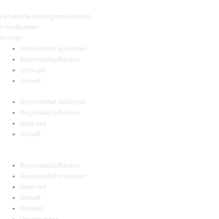
Zum
Inhalt
Facebook-f
Instagram
Linkedin
springen
Privatkunden
Kontakt
Artenvielfalt schützen
Regenwald pflanzen
Über uns
Aktuell
Artenvielfalt schützen
Regenwald pflanzen
Über uns
Aktuell
Regenwald pflanzen
Artenvielfalt schützen
Über uns
Aktuell
Kontakt