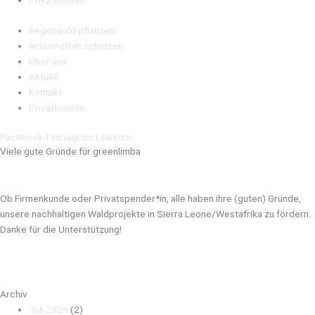
Privatkunden
Regenwald pflanzen
Artenvielfalt schützen
Über uns
Aktuell
Kontakt
Privatkunden
Facebook-f
Instagram
Linkedin
Viele gute Gründe für greenlimba
Ob Firmenkunde oder Privatspender*in, alle haben ihre (guten) Gründe,
unsere nachhaltigen Waldprojekte in Sierra Leone/Westafrika zu fördern.
Danke für die Unterstützung!
Archiv
Juli 2026
(2)