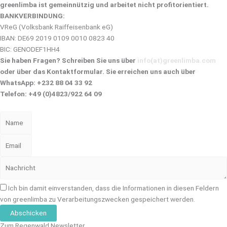
greenlimba ist
gemeinnützig und
arbeitet nicht profitorientiert.
BANKVERBINDUNG:
VReG (Volksbank Raiffeisenbank eG)
IBAN: DE69 2019 0109 0010 0823 40
BIC: GENODEF1HH4
Sie haben Fragen? Schreiben Sie uns über
info(at)greenlimba.com
oder über das Kontaktformular. Sie erreichen uns auch über
WhatsApp: +232 88 04 33 92
Telefon: +49 (0)4823/922 64 09
Ich bin damit einverstanden, dass die Informationen in diesen Feldern
von greenlimba zu Verarbeitungszwecken gespeichert werden.
Abschicken
Zum Regenwald Newsletter