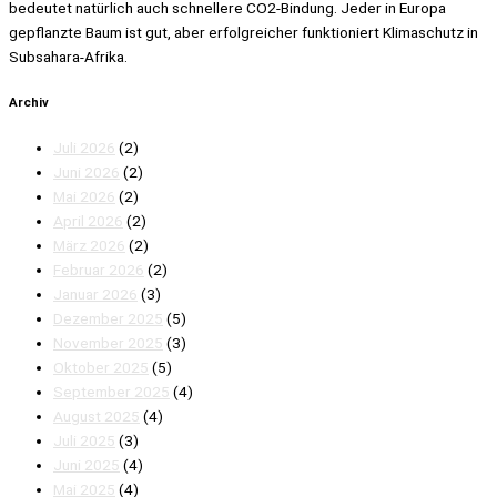
bedeutet natürlich auch schnellere CO2-Bindung. Jeder in Europa
gepflanzte Baum ist gut, aber erfolgreicher funktioniert Klimaschutz in
Subsahara-Afrika.
Archiv
Juli 2026
(2)
Juni 2026
(2)
Mai 2026
(2)
April 2026
(2)
März 2026
(2)
Februar 2026
(2)
Januar 2026
(3)
Dezember 2025
(5)
November 2025
(3)
Oktober 2025
(5)
September 2025
(4)
August 2025
(4)
Juli 2025
(3)
Juni 2025
(4)
Mai 2025
(4)