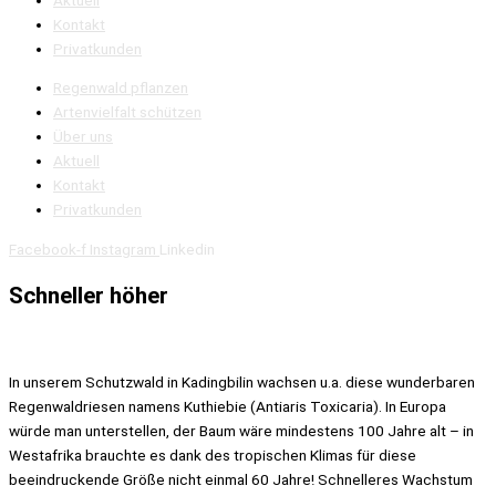
Kontakt
Privatkunden
Regenwald pflanzen
Artenvielfalt schützen
Über uns
Aktuell
Kontakt
Privatkunden
Facebook-f
Instagram
Linkedin
Schneller höher
In unserem Schutzwald in Kadingbilin wachsen u.a. diese wunderbaren
Regenwaldriesen namens Kuthiebie (Antiaris Toxicaria). In Europa
würde man unterstellen, der Baum wäre mindestens 100 Jahre alt – in
Westafrika brauchte es dank des tropischen Klimas für diese
beeindruckende Größe nicht einmal 60 Jahre! Schnelleres Wachstum