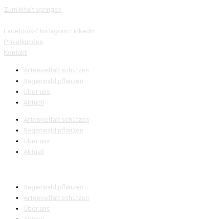
Zum Inhalt springen
Facebook-f
Instagram
Linkedin
Privatkunden
Kontakt
Artenvielfalt schützen
Regenwald pflanzen
Über uns
Aktuell
Artenvielfalt schützen
Regenwald pflanzen
Über uns
Aktuell
Regenwald pflanzen
Artenvielfalt schützen
Über uns
Aktuell