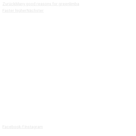
Zurück
Many good reasons for greenlimba
Faster higher
Nächster
Facebook-f
Instagram