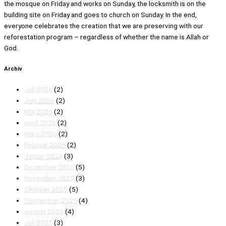
the mosque on Friday and works on Sunday, the locksmith is on the
building site on Friday and goes to church on Sunday. In the end,
everyone celebrates the creation that we are preserving with our
reforestation program – regardless of whether the name is Allah or
God.
Archiv
Juli 2026
(2)
Juni 2026
(2)
Mai 2026
(2)
April 2026
(2)
März 2026
(2)
Februar 2026
(2)
Januar 2026
(3)
Dezember 2025
(5)
November 2025
(3)
Oktober 2025
(5)
September 2025
(4)
August 2025
(4)
Juli 2025
(3)