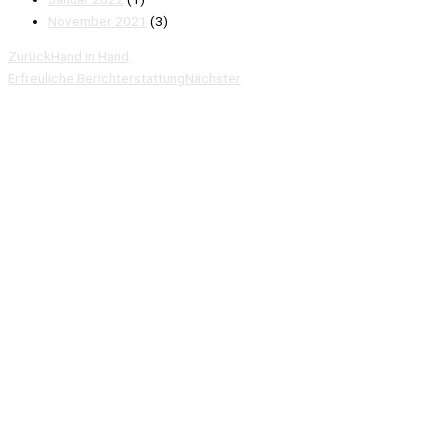
November 2021
(3)
Zurück
Hand in Hand
Erfreuliche Berichterstattung
Nächster