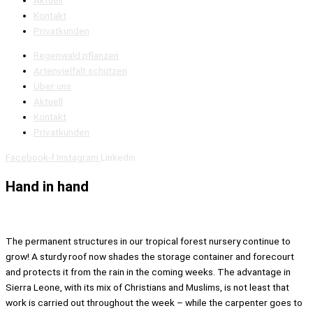
Kontakt
Privatkunden
Regenwald pflanzen
Artenvielfalt schützen
Über uns
Aktuell
Kontakt
Privatkunden
Facebook-f
Instagram
Linkedin
Hand in hand
The permanent structures in our tropical forest nursery continue to
grow! A sturdy roof now shades the storage container and forecourt
and protects it from the rain in the coming weeks. The advantage in
Sierra Leone, with its mix of Christians and Muslims, is not least that
work is carried out throughout the week – while the carpenter goes to