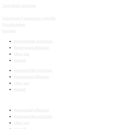
Zum Inhalt springen
Facebook-f
Instagram
Linkedin
Privatkunden
Kontakt
Artenvielfalt schützen
Regenwald pflanzen
Über uns
Aktuell
Artenvielfalt schützen
Regenwald pflanzen
Über uns
Aktuell
Regenwald pflanzen
Artenvielfalt schützen
Über uns
Aktuell